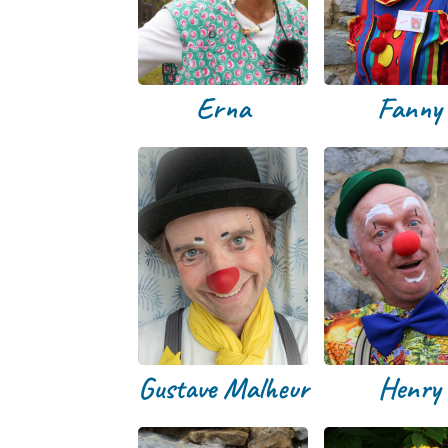
Erna
Fanny
Gustave Malheur
Henry