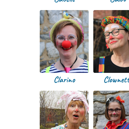
Clarino
Clownett