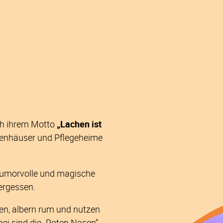
belgien
ach ihrem Motto
„Lachen ist
enhäuser und Pflegeheime
 humorvolle und magische
vergessen.
ren, albern rum und nutzen
bei sind die „Roten Nasen“