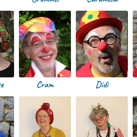
e
Cram
Didi