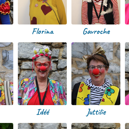
Florina
Gavroche
Idéé
Juttilie