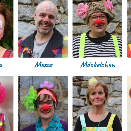
u
Mezzo
Möckelchen